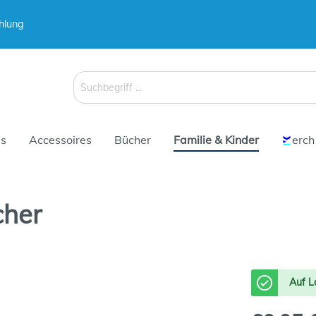
hlung
 & Koffer
Schirme
s
Accessoires
Bücher
Familie & Kinder
erch
cher
 & Koffer
Schirme
Auf L