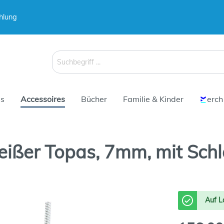
hlung
 & Koffer
Schirme
s
Accessoires
Bücher
Familie & Kinder
erch
eißer Topas, 7mm, mit Sch
 & Koffer
Schirme
Auf L