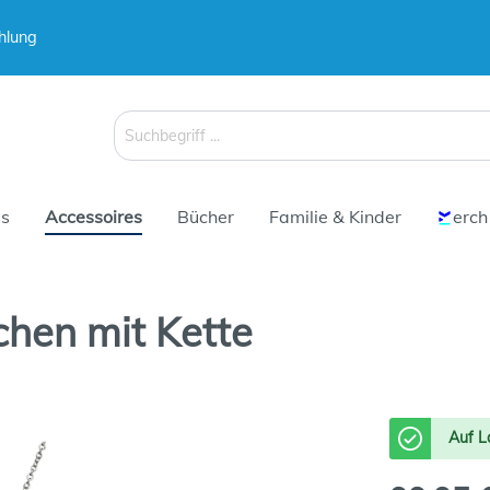
hlung
 & Koffer
Schirme
s
Accessoires
Bücher
Familie & Kinder
erch
hen mit Kette
 & Koffer
Schirme
Auf L