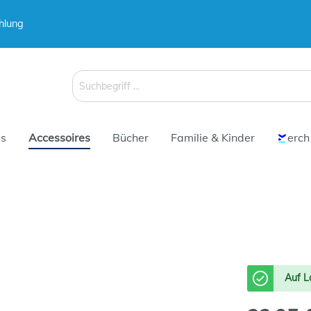
hlung
 & Koffer
Schirme
s
Accessoires
Bücher
Familie & Kinder
erch
 & Koffer
Schirme
Auf L