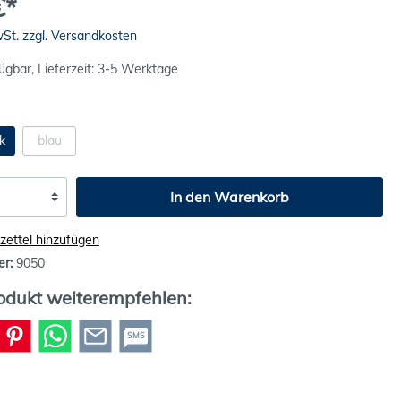
€*
wSt. zzgl. Versandkosten
ügbar, Lieferzeit: 3-5 Werktage
k
blau
In den Warenkorb
ettel hinzufügen
er:
9050
odukt weiterempfehlen:
SMS