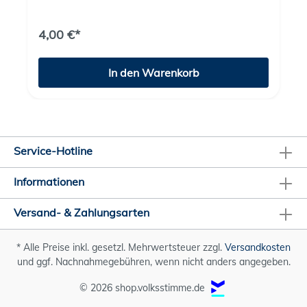
Geschmack: pikant, würzig Inhalt: 200 ml
Mindesthaltbarkeit: 14 Monate Die Rezeptur basiert
auf der historischen Expertise der Magdeburger
4,00 €*
Senftradition, die bis ins Jahr 1882 zurückreicht.
Heute bringen wir diesen Genuss in moderner
Qualität zurück auf den Tisch.
In den Warenkorb
Service-Hotline
Informationen
Versand- & Zahlungsarten
* Alle Preise inkl. gesetzl. Mehrwertsteuer zzgl.
Versandkosten
und ggf. Nachnahmegebühren, wenn nicht anders angegeben.
© 2026 shop.volksstimme.de