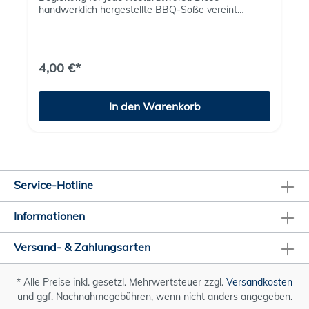
handwerklich hergestellte BBQ-Soße vereint
rauchige Würze mit feiner Süße aus 10 %
Magdeburger Honig. Ideal zu Fleisch, Wurst und
allem, was vom Grill kommt. Besonderheiten:
Geschmack: rauchig-süß Inhalt: 320 ml Mit: 10 %
4,00 €*
Magdeburger Honig Perfekt für: Grillpartys,
Marinaden und als Dip.
In den Warenkorb
Service-Hotline
Informationen
Versand- & Zahlungsarten
* Alle Preise inkl. gesetzl. Mehrwertsteuer zzgl.
Versandkosten
und ggf. Nachnahmegebühren, wenn nicht anders angegeben.