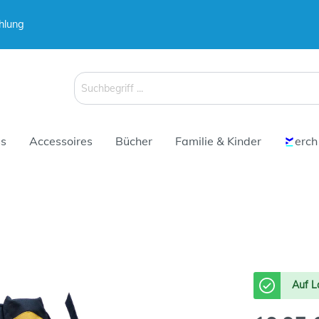
hlung
 & Koffer
Schirme
s
Accessoires
Bücher
Familie & Kinder
erch
 & Koffer
Schirme
Auf L