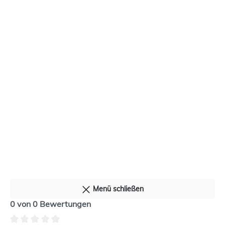
Produktinformationen "Geschenk-Set
Alltagsheldin"
Aufbewahrung: Trocken und lichtgeschützt lagern
Angaben zur Produktsicherheit:
Hersteller:
Genial Genießen GmbH, Marktplatz 14, 86637 Wertingen,
genial-geniessen.com
Original Produktbezeichnung:
Set aus Lebensmitteln
Menü schließen
0 von 0 Bewertungen