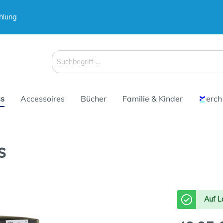
hlung
 & Koffer
Schirme
s
Accessoires
Bücher
Familie & Kinder
erch
s
 & Koffer
Schirme
Auf L