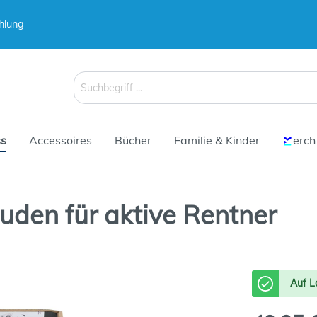
hlung
 & Koffer
Schirme
s
Accessoires
Bücher
Familie & Kinder
erch
den für aktive Rentner
 & Koffer
Schirme
Auf L