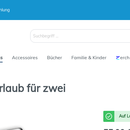
hlung
 & Koffer
Schirme
s
Accessoires
Bücher
Familie & Kinder
erch
rlaub für zwei
 & Koffer
Schirme
Auf L