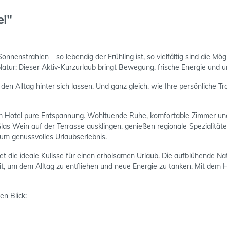
ei"
nstrahlen – so lebendig der Frühling ist, so vielfältig sind die Mög
tur: Dieser Aktiv-Kurzurlaub bringt Bewegung, frische Energie und 
 den Alltag hinter sich lassen. Und ganz gleich, wie Ihre persönliche T
m Hotel pure Entspannung. Wohltuende Ruhe, komfortable Zimmer und
Glas Wein auf der Terrasse ausklingen, genießen regionale Spezialität
dum genussvolles Urlaubserlebnis.
etet die ideale Kulisse für einen erholsamen Urlaub. Die aufblühende 
it, um dem Alltag zu entfliehen und neue Energie zu tanken. Mit dem 
en Blick: