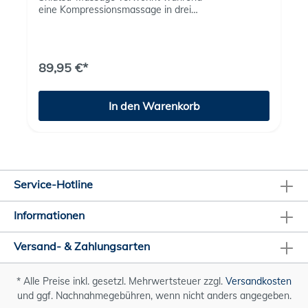
eine Kompressionsmassage in drei
Intensitätsstufen auf die Fußoberseiten einwirkt.Die
zuschaltbare Rotlicht- und
Wärmefunktion unterstützt die Entspannung und
Belebung wohltuend.Funktion/Anwendung:Shiatsu-
89,95 €*
Massage der Fußsohlen und
FersenKompressionsmassage der Fußoberseiten in
3 IntensitätsstufenZuschaltbare Rotlicht- und
In den Warenkorb
Wärmefunktion in den Shiastu-
MassageköpfenPlatzsparendes SoftcoverWirkt
durchblutungsfördernd und belebendBequem mit
dem Fuß zu bedienen
Service-Hotline
Informationen
Versand- & Zahlungsarten
* Alle Preise inkl. gesetzl. Mehrwertsteuer zzgl.
Versandkosten
und ggf. Nachnahmegebühren, wenn nicht anders angegeben.