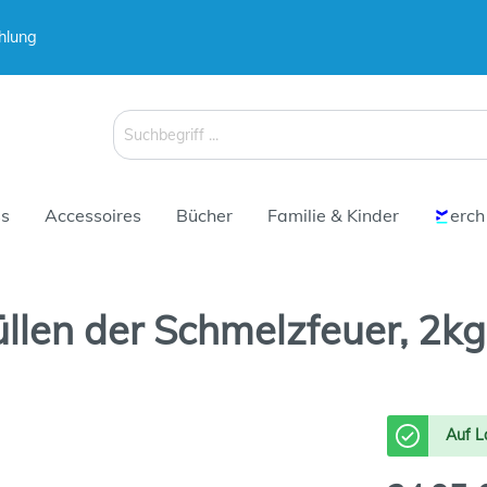
hlung
 & Koffer
Schirme
s
Accessoires
Bücher
Familie & Kinder
erch
len der Schmelzfeuer, 2kg
 & Koffer
Schirme
Auf L