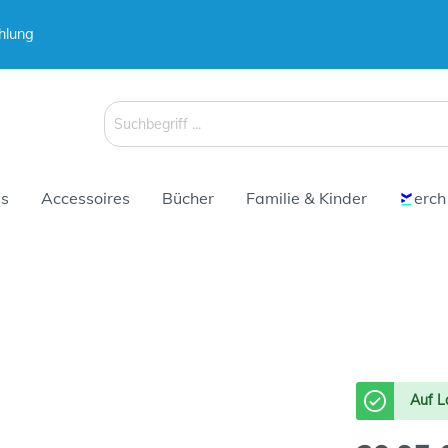
hlung
 & Koffer
Schirme
s
Accessoires
Bücher
Familie & Kinder
erch
 & Koffer
Schirme
Auf L