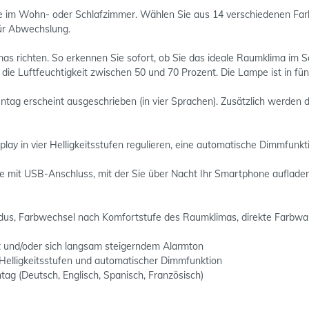
im Wohn- oder Schlafzimmer. Wählen Sie aus 14 verschiedenen Farbtö
ür Abwechslung.
as richten. So erkennen Sie sofort, ob Sie das ideale Raumklima im 
 die Luftfeuchtigkeit zwischen 50 und 70 Prozent. Die Lampe ist in fü
entag erscheint ausgeschrieben (in vier Sprachen). Zusätzlich werd
play in vier Helligkeitsstufen regulieren, eine automatische Dimmfunkt
äte mit USB-Anschluss, mit der Sie über Nacht Ihr Smartphone auflad
us, Farbwechsel nach Komfortstufe des Raumklimas, direkte Farbwa
t und/oder sich langsam steigerndem Alarmton
4 Helligkeitsstufen und automatischer Dimmfunktion
g (Deutsch, Englisch, Spanisch, Französisch)