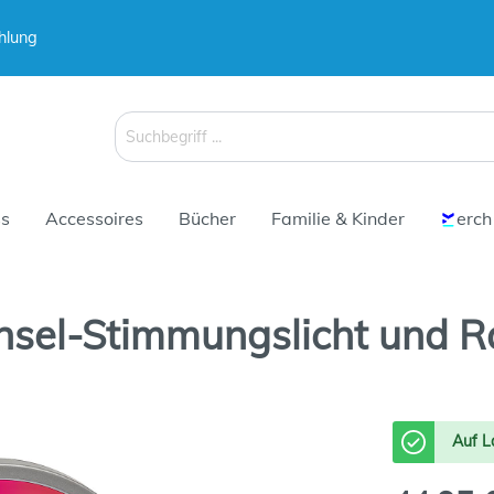
hlung
 & Koffer
Schirme
s
Accessoires
Bücher
Familie & Kinder
erch
hsel-Stimmungslicht und 
 & Koffer
Schirme
Auf L