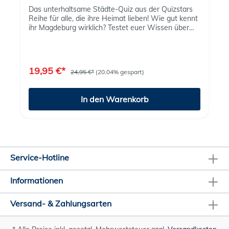
Das unterhaltsame Städte-Quiz aus der Quizstars
Reihe für alle, die ihre Heimat lieben! Wie gut kennt
ihr Magdeburg wirklich? Testet euer Wissen über
die Ottostadt – und über die ganze Welt – mit dem
neuen Quizspiel „Du liebst Magdeburg" ! Mit 500
spannenden Fragen in verschiedenen
Schwierigkeitsstufen ist Spaß garantiert – für 2 bis
19,95 €*
24,95 €*
(20.04% gespart)
8 Spieler ab 8 Jahren. Ob beim Familienabend, mit
Freunden oder auf der nächsten Party: Stellt euch
den Quiz-Duellen und beweist, wer das wahre
In den Warenkorb
Magdeburg-Gen hat. Wer schafft es, sich bis zum
Super-Experten hochzuspielen? Findet es heraus –
und entdeckt dabei Magdeburg ganz neu!
Service-Hotline
Informationen
Versand- & Zahlungsarten