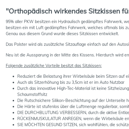
"Orthopädisch wirkendes Sitzkissen fü
95% aller PKW besitzen ein Hydraulisch gedämpftes Fahrwerk, we
besitzen ein mit Luft gedämpftes Fahrwerk, welches oftmals bis zu
Genau aus diesem Grund wurde dieses Sitzkissen entwickelt.
Das Polster wird als zusätzliche Sitzauflage einfach auf den Auto
Neu ist die Aussparung in der Mitte des Kissens. Hierdurch wird
Folgende zusätzliche Vorteile besitzt das Sitzkissen:
Reduziert die Belastung ihrer Wirbelsäule beim Sitzen auf e
Auch als Sitzerhöhung bis zu 3,5cm ist er im Auto Nutzbar
Durch das innovative High-Tec-Material ist keine Sitzheizu
Schaumstoffsitz
Die Rutschsichere Silikon-Beschichtung auf der Unterseite h
Die Härte ist stufenlos über die Luftmenge regulierbar, somi
DIE DURCHBLUTUNG VERBESSERN, durch die aktive Entlastu
RÜCKENMUSKULATUR ANREGEN, wenn die Wirbelsäule entlaste
SIE MÖCHTEN GESUND SITZEN, sich wohlfühlen, die schützen