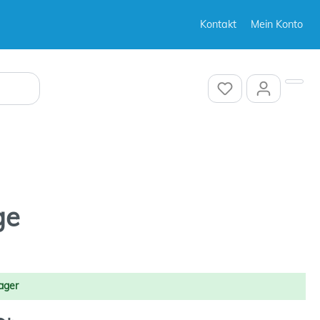
Kontakt
Mein Konto
Sonstiges
ge
Sonstiges
ager