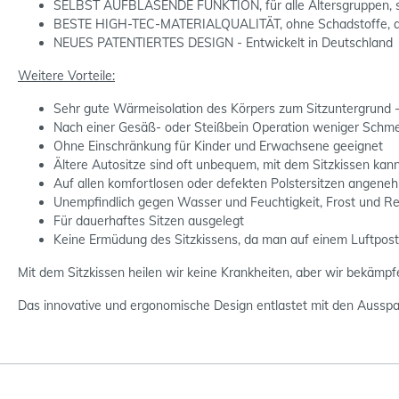
SELBST AUFBLASENDE FUNKTION, für alle Altersgruppen, schne
BESTE HIGH-TEC-MATERIALQUALITÄT, ohne Schadstoffe, ange
NEUES PATENTIERTES DESIGN - Entwickelt in Deutschland
Weitere Vorteile:
Sehr gute Wärmeisolation des Körpers zum Sitzuntergrund
Nach einer Gesäß- oder Steißbein Operation weniger Schm
Ohne Einschränkung für Kinder und Erwachsene geeignet
Ältere Autositze sind oft unbequem, mit dem Sitzkissen kann
Auf allen komfortlosen oder defekten Polstersitzen angene
Unempfindlich gegen Wasser und Feuchtigkeit, Frost und R
Für dauerhaftes Sitzen ausgelegt
Keine Ermüdung des Sitzkissens, da man auf einem Luftposte
Mit dem Sitzkissen heilen wir keine Krankheiten, aber wir bekämpf
Das innovative und ergonomische Design entlastet mit den Ausspar