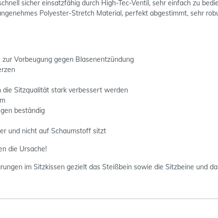
ll sicher einsatzfähig durch High-Tec-Ventil, sehr einfach zu bedien
nehmes Polyester-Stretch Material, perfekt abgestimmt, sehr robu
 - zur Vorbeugung gegen Blasenentzündung
erzen
 die Sitzqualität stark verbessert werden
hm
egen beständig
r und nicht auf Schaumstoff sitzt
en die Ursache!
ungen im Sitzkissen gezielt das Steißbein sowie die Sitzbeine und da