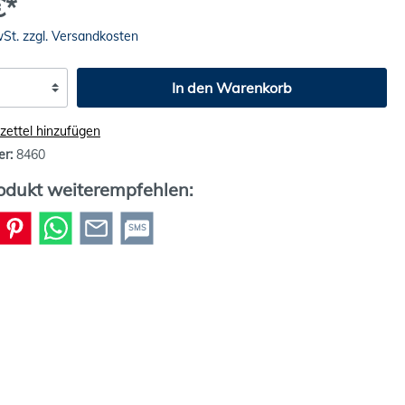
€*
wSt. zzgl. Versandkosten
In den Warenkorb
ettel hinzufügen
er:
8460
odukt weiterempfehlen:
SMS