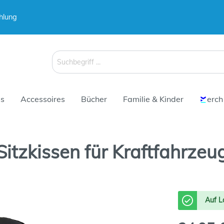
hlung
 & Koffer
Schirme
s
Accessoires
Bücher
Familie & Kinder
erch
itzkissen für Kraftfahrzeu
 & Koffer
Schirme
Auf L