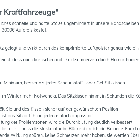
r Kraftfahrzeuge"
lches schnelle und harte Stöße ungemindert in unsere Bandscheibe
 3000€ Aufpreis kostet.
sitz gelegt und wirkt durch das komprimierte Luftpolster genau wie ei
 erreicht, dass auch Menschen mit Druckschmerzen durch Hämorrhoide
in Minimum, besser als jedes Schaumstoff- oder Gel-Sitzkissen
ng im Winter mehr Notwendig. Das Sitzkissen nimmt in Sekunden die Kö
ält Sie und das Kissen sicher auf der gewünschten Position
t ist das Sitzgefühl an jeden einfach anpassbar
ng der Problemzonen wird die Durchblutung deutlich verbessert
t ist muss die Muskulatur im Rückenbereich die Balance-Funktion 
de Wirkung spüren, keine Schmerzen mehr haben, sie werden über d