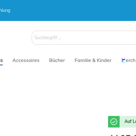
hlung
 & Koffer
Schirme
s
Accessoires
Bücher
Familie & Kinder
erch
 & Koffer
Schirme
Auf L