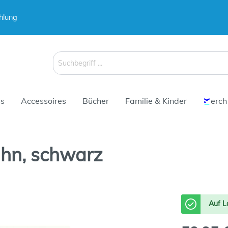
hlung
 & Koffer
 & Koffer
Schirme
Schirme
s
Accessoires
Bücher
Familie & Kinder
erch
ahn, schwarz
 & Koffer
Schirme
Auf L