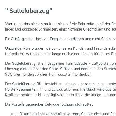
" Sattelüberzug"
Wer kennt das nicht: Man freut sich auf die Fahrradtour mit der F
jedes Mal dasselbe! Schmerzen, einschlafende Gliedmaßen und Tau
Ein Ausflug sollte doch zur Entspannung dienen und nicht Schmerz
Unzählige Male wurden wir von unseren Kunden und Freunden darau
Luftpolster), wir haben sehr lange nach einer Lösung für dieses Pro
Der Sattelüberzug ist ein bequemes Fahrradsattel - Luftpolster, w
Überzug einfach über den Sattel Stülpen und dann mit den Stretch
95% aller handelsüblichen Fahrradsättel montierbar.
Der Sattelüberzug Bike besteht aus einem sehr robusten, neu entw
Polster-Segmenten hin und zurück Strömen. Hierdurch wird das Gew
Kraft momentan nicht benötigt wird unterstützt die übrige Luft 
Die Vorteile gegenüber Gel-, oder Schaumstoffsattel:
Luft kann optimal komprimiert werden, Gel gar nicht und Sc