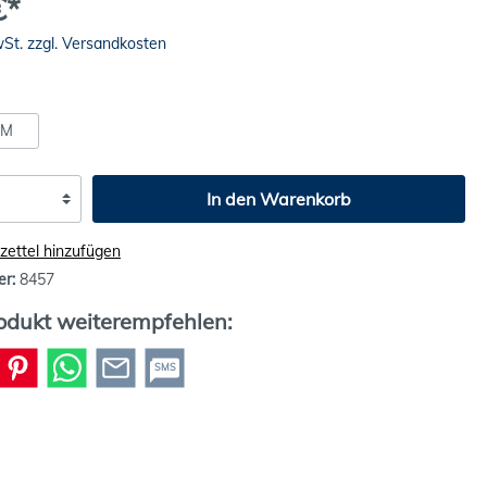
€*
wSt. zzgl. Versandkosten
M
In den Warenkorb
ettel hinzufügen
er:
8457
odukt weiterempfehlen:
SMS