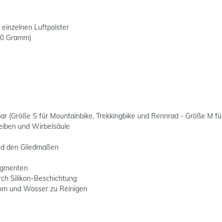
einzelnen Luftpolster
550 Gramm)
bar (Größe S für Mountainbike, Trekkingbike und Rennrad - Größe M f
eiben und Wirbelsäule
und den Gliedmaßen
Segmenten
rch Silikon-Beschichtung
mm und Wasser zu Reinigen