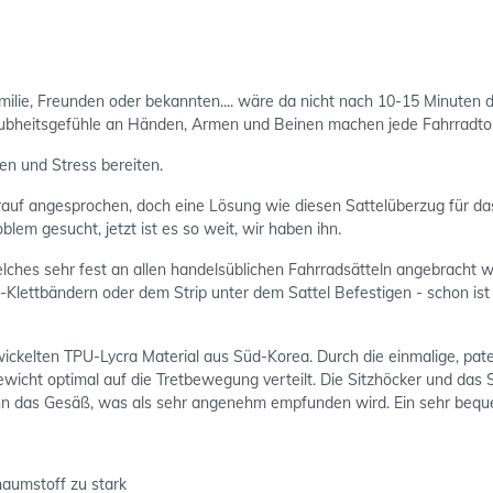
amilie, Freunden oder bekannten.... wäre da nicht nach 10-15 Minuten
bheitsgefühle an Händen, Armen und Beinen machen jede Fahrradtour 
en und Stress bereiten.
f angesprochen, doch eine Lösung wie diesen Sattelüberzug für das 
blem gesucht, jetzt ist es so weit, wir haben ihn.
elches sehr fest an allen handelsüblichen Fahrradsätteln angebracht 
-Klettbändern oder dem Strip unter dem Sattel Befestigen - schon ist
ickelten TPU-Lycra Material aus Süd-Korea. Durch die einmalige, pate
icht optimal auf die Tretbewegung verteilt. Die Sitzhöcker und das S
dann das Gesäß, was als sehr angenehm empfunden wird. Ein sehr bequ
haumstoff zu stark