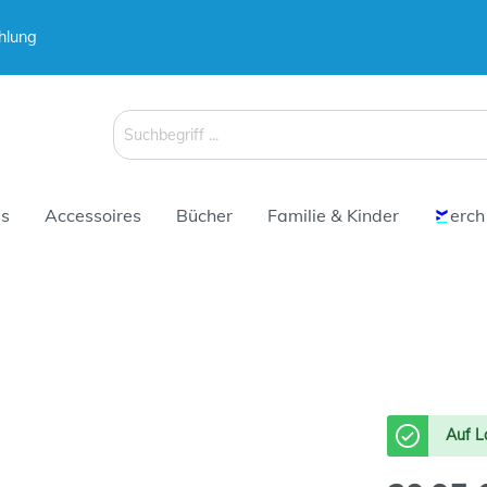
hlung
 & Koffer
 & Koffer
Schirme
Schirme
s
Accessoires
Bücher
Familie & Kinder
erch
 & Koffer
Schirme
Auf L