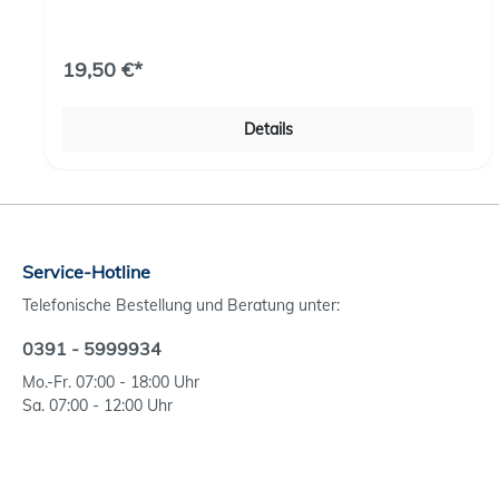
und Vorlagen, übersichtlich rubriziert und
erweiterbar:Persönliches Finanzen Patientenverfügung
Betreuungsverfügung
19,50 €*
VorsorgevollmachtOrganspendeausweisChecklistenTesta
mentTodesfall
Details
Service-Hotline
Telefonische Bestellung und Beratung unter:
0391 - 5999934
Mo.-Fr. 07:00 - 18:00 Uhr
Sa. 07:00 - 12:00 Uhr