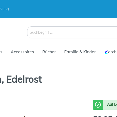
hlung
 & Koffer
Schirme
s
Accessoires
Bücher
Familie & Kinder
erch
 Edelrost
 & Koffer
Schirme
Auf L