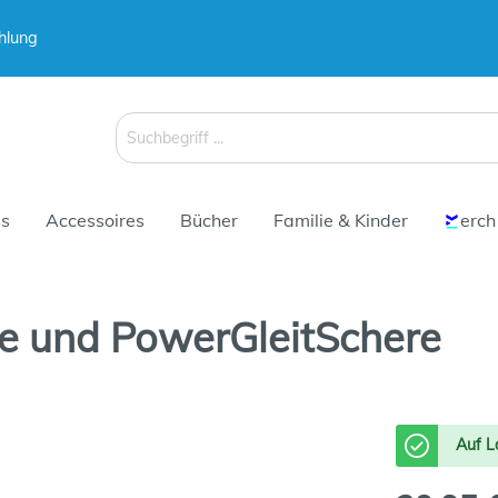
hlung
 & Koffer
Schirme
s
Accessoires
Bücher
Familie & Kinder
erch
he und PowerGleitSchere
 & Koffer
Schirme
Auf L