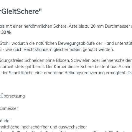
rGleitSchere"
 als mit einer herkömmlichen Schere. Äste bis zu 20 mm Durchmesser s
u 30 %
.
 Stahl, wodurch die natürlichen Bewegungsabläufe der Hand unterstüt
nks- wie auch Rechtshändern gleichermaßen genutzt werden.
müdungsfreies Schneiden ohne Blasen, Schwielen oder Sehnenscheidene
narbeit stets griffbereit. Der Körper dieser Schere besteht aus Alumini
g der Schnittfläche eine erhebliche Reibungsreduzierung ermöglicht. Di
ttÜbersetzung
rchmesser
händer
chnittfläche, nachschärfbar und auswechselbar