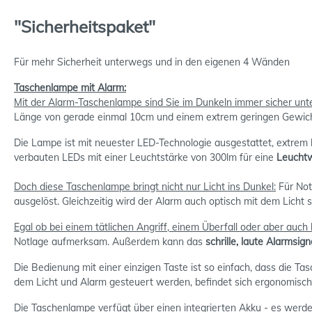
"Sicherheitspaket"
Für mehr Sicherheit unterwegs und in den eigenen 4 Wänden
Taschenlampe mit Alarm:
Mit der Alarm-Taschenlampe sind Sie im Dunkeln immer sicher unt
Länge von gerade einmal 10cm und einem extrem geringen Gewic
Die Lampe ist mit neuester LED-Technologie ausgestattet, extrem 
verbauten LEDs mit einer Leuchtstärke von 300lm für eine
Leuchtw
Doch diese Taschenlampe bringt nicht nur Licht ins Dunkel:
Für Nots
ausgelöst. Gleichzeitig wird der Alarm auch optisch mit dem Licht si
Egal ob bei einem tätlichen Angriff, einem Überfall oder aber auch 
Notlage aufmerksam. Außerdem kann das
schrille, laute Alarmsi
Die Bedienung mit einer einzigen Taste ist so einfach, dass die Tas
dem Licht und Alarm gesteuert werden, befindet sich ergonomisch
Die Taschenlampe verfügt über einen integrierten Akku - es werd