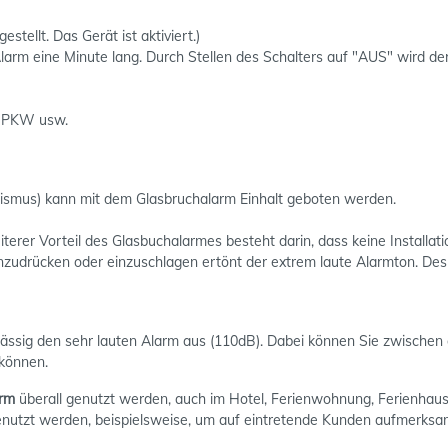
stellt. Das Gerät ist aktiviert.)
Alarm eine Minute lang. Durch Stellen des Schalters auf "AUS" wird de
, PKW usw.
alismus) kann mit dem Glasbruchalarm Einhalt geboten werden.
terer Vorteil des Glasbuchalarmes besteht darin, dass keine Installati
inzudrücken oder einzuschlagen ertönt der extrem laute Alarmton. Des 
rlässig den sehr lauten Alarm aus (110dB). Dabei können Sie zwische
 können.
arm
überall genutzt werden, auch im Hotel, Ferienwohnung, Ferienhaus
 genutzt werden, beispielsweise, um auf eintretende Kunden aufmerk