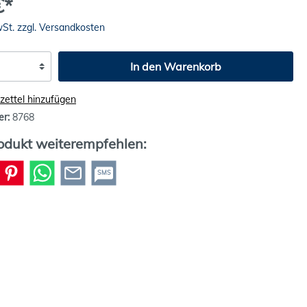
€*
wSt. zzgl. Versandkosten
In den Warenkorb
ettel hinzufügen
er:
8768
odukt weiterempfehlen:
SMS