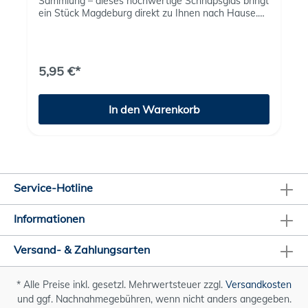
Sammlung – dieses hochwertige Schnapsglas bringt
ein Stück Magdeburg direkt zu Ihnen nach Hause.
Auf der einen Seite ziert der Schriftzug
„Magdeburg“ das Glas, auf der anderen Seite ist
das imposante Rathaus der Ottostadt detailreich
abgebildet – ein Wahrzeichen mit Geschichte und
5,95 €*
Charakter.Mit seinem klaren Design und der
liebevollen Gestaltung ist dieses Glas nicht nur ein
praktisches Trinkgefäß, sondern auch ein
In den Warenkorb
dekoratives Highlight für jede Hausbar.
Service-Hotline
Informationen
Versand- & Zahlungsarten
* Alle Preise inkl. gesetzl. Mehrwertsteuer zzgl.
Versandkosten
und ggf. Nachnahmegebühren, wenn nicht anders angegeben.