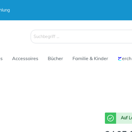
hlung
 & Koffer
Schirme
s
Accessoires
Bücher
Familie & Kinder
erch
 & Koffer
Schirme
Auf L