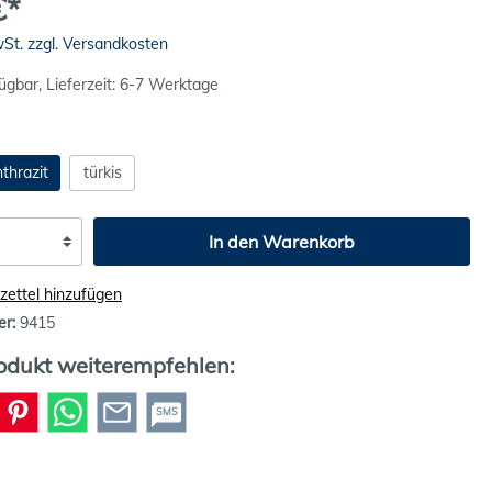
€*
wSt. zzgl. Versandkosten
ügbar, Lieferzeit: 6-7 Werktage
thrazit
türkis
In den Warenkorb
ettel hinzufügen
er:
9415
odukt weiterempfehlen:
SMS