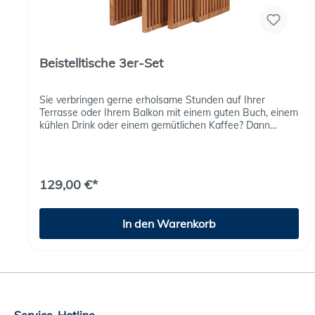
Beistelltische 3er-Set
Sie verbringen gerne erholsame Stunden auf Ihrer
Terrasse oder Ihrem Balkon mit einem guten Buch, einem
kühlen Drink oder einem gemütlichen Kaffee? Dann
werden unsere Teak Beistelltische 3er Set für Sie zu
einem unentbehrlichen Accessoire. Als Ablage für
Getränke oder Lesematerial ergänzen diese praktischen
Beistelltische aus wertvollem Teak-Holz auf stilvolle
129,00 €*
Weise Ihre Wohlfühloase unter freiem Himmel.
In den Warenkorb