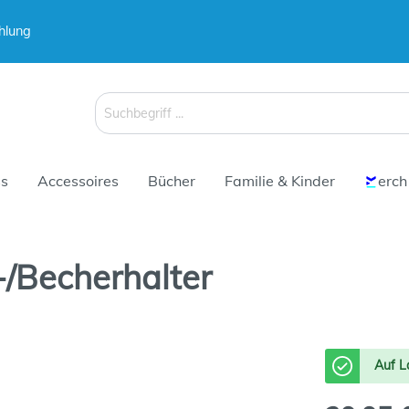
hlung
 & Koffer
 & Koffer
Schirme
Schirme
s
Accessoires
Bücher
Familie & Kinder
erch
-/Becherhalter
 & Koffer
Schirme
Auf L