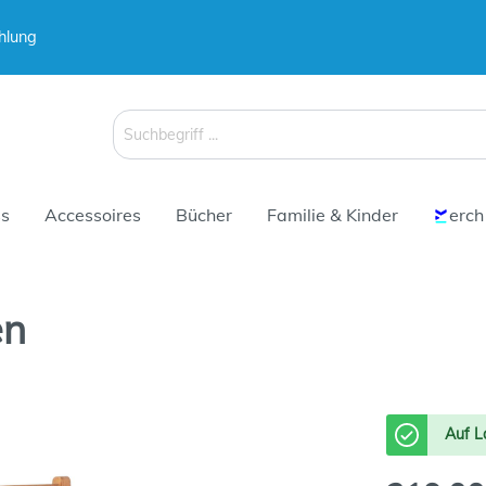
hlung
 & Koffer
Schirme
s
Accessoires
Bücher
Familie & Kinder
erch
en
 & Koffer
Schirme
Auf L