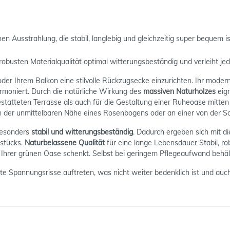
en Ausstrahlung, die stabil, langlebig und gleichzeitig super bequem is
obusten Materialqualität optimal witterungsbeständig und verleiht j
oder Ihrem Balkon eine stilvolle Rückzugsecke einzurichten. Ihr moder
armoniert. Durch die natürliche Wirkung des
massiven Naturholzes
eign
tatteten Terrasse als auch für die Gestaltung einer Ruheoase mitten
in der unmittelbaren Nähe eines Rosenbogens oder an einer von de
besonders
stabil und witterungsbeständig
. Dadurch ergeben sich mit d
dstücks.
Naturbelassene Qualität
für eine lange Lebensdauer Stabil, r
Ihrer grünen Oase schenkt. Selbst bei geringem Pflegeaufwand behält 
te Spannungsrisse auftreten, was nicht weiter bedenklich ist und au