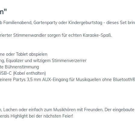
m"
 Familienabend, Gartenparty oder Kindergeburtstag - dieses Set bri
egrierter Stimmenwandler sorgen für echten Karaoke-Spaß.
e oder Tablet abspielen
ng, Equalizer und witzigem Stimmenverzerrer
echte Bühnenstimmung
USB-C (Kabel enthalten)
leinere Partys 3,5 mm AUX-Eingang für Musikquellen ohne Bluetooth®
n, Lachen oder einfach zum Musikhören mit Freunden. Der eingebau
rals Highlight bei der nächsten Feier!