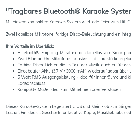
"Tragbares Bluetooth® Karaoke Syste
Mit diesem kompakten Karaoke-System wird jede Feier zum Hit! Ob
Zwei kabellose Mikrofone, farbige Disco-Beleuchtung und ein int
Ihre Vorteile im Überblick:
Bluetooth®-Empfang: Musik einfach kabellos vom Smartphon
Zwei Bluetooth®-Mikrofone inklusive - mit Lautstärkeregelu
Farbige Disco-Lichter, die im Takt der Musik leuchten für 
Eingebauter Akku (3,7 V / 3000 mAh) wiederaufladbar über 
5 Watt RMS Ausgangsleistung - ideal für Innenräume und k
Ladeanschluss
Kompakte Maße: ideal zum Mitnehmen oder Verstauen
Dieses Karaoke-System begeistert Groß und Klein - ob zum Singe
Lacher. Ein ideales Geschenk für kreative Köpfe, Musikliebhaber ode