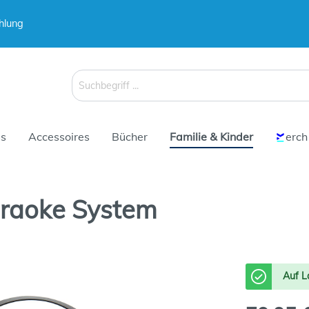
hlung
 & Koffer
Schirme
s
Accessoires
Bücher
Familie & Kinder
erch
araoke System
 & Koffer
Schirme
Auf L