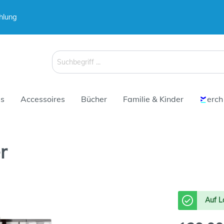
hlung
 & Koffer
Schirme
s
Accessoires
Bücher
Familie & Kinder
erch
r
 & Koffer
Schirme
Auf L