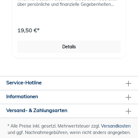
über persönliche und finanzielle Gegebenheiten
verschaffen und ihnen Sicherheit geben.Mit
wichtigen Dokumenten und Vorlagen, übersichtlich
rubriziert und erweiterbar:Persönliches Finanzen
Patientenverfügung Betreuungsverfügung
19,50 €*
VorsorgevollmachtOrganspendeausweisChecklisten
TestamentTodesfall
Details
Service-Hotline
Informationen
Versand- & Zahlungsarten
* Alle Preise inkl. gesetzl. Mehrwertsteuer zzgl.
Versandkosten
und ggf. Nachnahmegebühren, wenn nicht anders angegeben.