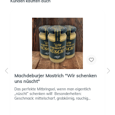
Kunden kauften auch
Machdeburjer Mostrich "Wir schenken
uns nüscht"
Das perfekte Mitbringsel, wenn man eigentlich
„nüscht“ schenken will! Besonderheiten:
Geschmack: mittelscharf, grobkörnig, rauchig
Inhalt: 1x 200 ml Mindesthaltbarkeit: 14 Monate
Perfekt zu: Grillfleisch, Würstchen und als originelles
Geschenk für jede Grillparty.