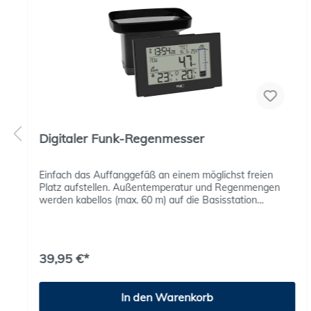
Digitaler Funk-Regenmesser
Einfach das Auffanggefäß an einem möglichst freien
Platz aufstellen. Außentemperatur und Regenmengen
werden kabellos (max. 60 m) auf die Basisstation
übertragen. Alle Werte können Sie nun bequem von
Ihrem Wohnraum aus mitverfolgen und haben so
jederzeit die wichtigsten Daten für Haus und Garten zur
Hand. Die grafische Darstellung der Regenmenge ist
39,95 €*
besonders anschaulich. Kabellose Übertragung der
Außentemperatur und Regenmenge (max. 60m) Anzeige
und grafische Darstellung der Regenmenge aktuell, der
In den Warenkorb
letzten Stunde, der letzten 24 Stunden, des gesamten