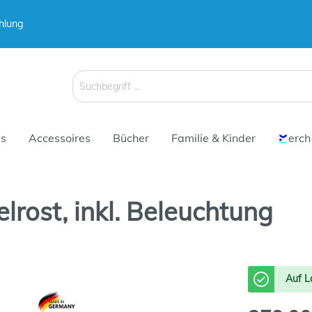
hlung
 & Koffer
 & Koffer
Schirme
Schirme
s
Accessoires
Bücher
Familie & Kinder
erch
rost, inkl. Beleuchtung
 & Koffer
Schirme
Auf L