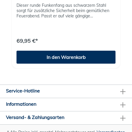
Dieser runde Funkenfang aus schwarzem Stahl
sorgt für zusätzliche Sicherheit beim gemütlichen
Feuerabend. Passt er auf viele gängige
Feuerschalen und Feuertöpfe und schützt
zuverlässig vor umherfliegenden Funken.Ihre
Vorteile auf einen Blick:Mehr Sicherheit beim
offenen FeuerSolide gefertigt aus schwarzem Stahl
69,95 €*
- robust und langlebigPraktischer Durchmesser von
59 cm - passend für viele ModelleLeicht zu
handhaben mit einem Gewicht von nur 3,5
In den Warenkorb
kgEinfach auf die Feuerschale setzen und entspannt
das Flammenspiel genießen
Service-Hotline
Informationen
Versand- & Zahlungsarten