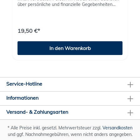
über persönliche und finanzielle Gegebenheiten
verschaffen und ihnen Sicherheit geben.Mit
wichtigen Dokumenten und Vorlagen, übersichtlich
rubriziert und erweiterbar:Persönliches Finanzen
Patientenverfügung Betreuungsverfügung
19,50 €*
VorsorgevollmachtOrganspendeausweisChecklisten
TestamentTodesfall
In den Warenkorb
Service-Hotline
Informationen
Versand- & Zahlungsarten
* Alle Preise inkl. gesetzl. Mehrwertsteuer zzgl.
Versandkosten
und ggf. Nachnahmegebühren, wenn nicht anders angegeben.