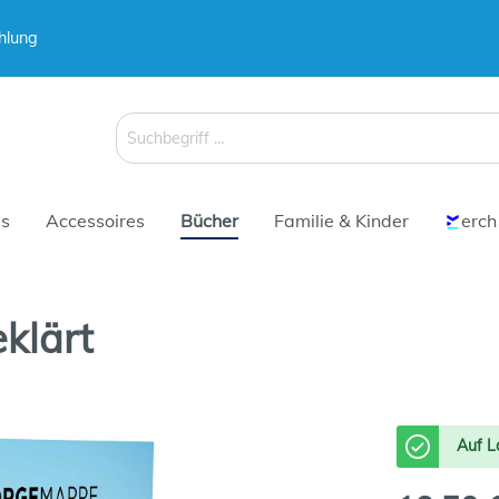
hlung
 & Koffer
 & Koffer
Schirme
Schirme
s
Accessoires
Bücher
Familie & Kinder
erch
klärt
 & Koffer
Schirme
Auf L