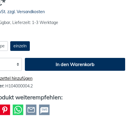
€*
wSt. zzgl. Versandkosten
ügbar, Lieferzeit: 1-3 Werktage
ppe
einzeln
In den Warenkorb
ettel hinzufügen
er:
H104000004.2
odukt weiterempfehlen:
SMS