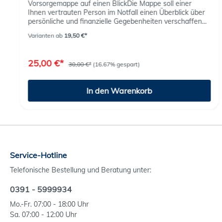
Vorsorgemappe auf einen BlickDie Mappe soll einer
Ihnen vertrauten Person im Notfall einen Überblick über
persönliche und finanzielle Gegebenheiten verschaffen
und ihnen Sicherheit geben.Mit wichtigen Dokumenten
Varianten ab
19,50 €*
und Vorlagen, übersichtlich rubriziert und
erweiterbar:Persönliches Finanzen Patientenverfügung
Betreuungsverfügung
25,00 €*
30,00 €*
(16.67% gespart)
VorsorgevollmachtOrganspendeausweisChecklistenTesta
mentTodesfall Pflegemappe auf einen BlickZwei
Ratgeber in einer Mappe: Für
In den Warenkorb
Pflegebedürftige: Detaillierte Informationen zur
Pflegevorsorge, inklusive aller wichtigen Formulare für
Anträge, Leistungsbeantragungen und
Dokumentationen. Für pflegende Angehörige: Hilfreiche
Unterlagen zur Organisation, Dokumentation und
rechtlichen Absicherung der Pflege – ideal für den Alltag
zu Hause, im Krankenhaus oder im Pflegeheim. Mit der
Service-Hotline
Pflegemappe behalten Sie jederzeit den Überblick und
schaffen Entlastung für sich und Ihre Familie. Sie ist die
Telefonische Bestellung und Beratung unter:
perfekte Ergänzung zur Vorsorge – für mehr
Selbstbestimmung, Sicherheit und Orientierung in jeder
0391 - 5999934
Lebenslage. Ideal für: Familien, Senioren, pflegende
Angehörige und alle, die Verantwortung übernehmen
Mo.-Fr. 07:00 - 18:00 Uhr
möchten.
Sa. 07:00 - 12:00 Uhr