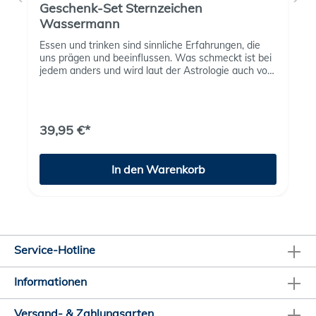
Geschenk-Set Sternzeichen
Wassermann
Essen und trinken sind sinnliche Erfahrungen, die
uns prägen und beeinflussen. Was schmeckt ist bei
jedem anders und wird laut der Astrologie auch von
der Energie der Sterne beeinflusst. Die Sternzeichen
Geschenk-Sets sind aber in jedem Fall eine tolle
Überraschung. Prall gefüllt mit abgestimmten
Leckereien laden die hübsch verpackten Sets zu
39,95 €*
kulinarischen Schwelgereien ein. Eigenschaften des
Wassermanns, der die futuristisches Küche schätzt
und sich gern außerhalb der Norm bewegt:
In den Warenkorb
Außergewöhnlich Revolutionär Unabhängig Bunt
Originell Provokativ Abstrakt Set-Inhalt: Pasta Öl
100 ml Wild-Brombeer Crema 100 ml Zitronen Salz
40g Grappa Mini Limoncello Mini Hinweis:Das Paket
wird mit DHL Service „Alterssichtprüfung“
versendet!Der Zusteller prüft das Alter der
Empfangsperson (Empfänger oder andere
Service-Hotline
empfangsberechtigte Person) anhand eines
amtlichen Lichtbilddokuments.
Informationen
Versand- & Zahlungsarten