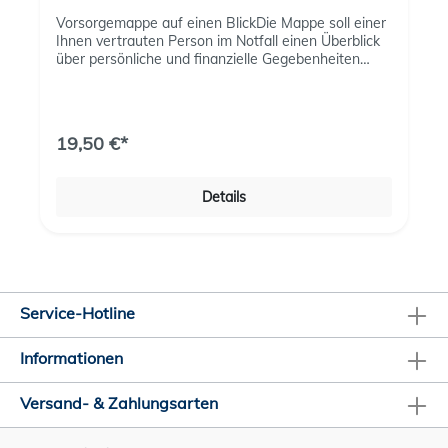
Vorsorgemappe auf einen BlickDie Mappe soll einer
Ihnen vertrauten Person im Notfall einen Überblick
über persönliche und finanzielle Gegebenheiten
verschaffen und ihnen Sicherheit geben.Mit
wichtigen Dokumenten und Vorlagen, übersichtlich
rubriziert und erweiterbar:Persönliches Finanzen
Patientenverfügung Betreuungsverfügung
19,50 €*
VorsorgevollmachtOrganspendeausweisChecklisten
TestamentTodesfall
Details
Service-Hotline
Informationen
Versand- & Zahlungsarten