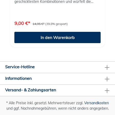
geschicktesten Kombinationen und würfelt die
höchsten Augenzahlen? Das beliebte Würfelspiel in
der neuen Städteversion "Magdeburg" mit der
Skyline von Magdeburg begeistert Groß und Klein.
Das Spiel im Magdeburg-Design-Version enthält
9,00 €*
14,95 €*
(39.8% gespart)
neben fünf Würfel, einen geprägten Würfelbecher
mit der Skyline von Magdeburg, sowie einem
Spielblock und vier Stifte. Auf der Rückseite der
In den Warenkorb
Schachtel finden Sie einfache Spielanleitung.
Service-Hotline
Informationen
Versand- & Zahlungsarten
* Alle Preise inkl. gesetzl. Mehrwertsteuer zzgl.
Versandkosten
und ggf. Nachnahmegebühren, wenn nicht anders angegeben.