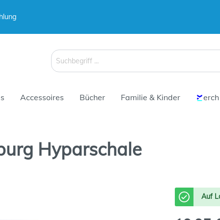
hlung
 & Koffer
Schirme
s
Accessoires
Bücher
Familie & Kinder
erch
urg Hyparschale
 & Koffer
Schirme
Auf L