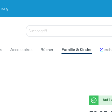
hlung
 & Koffer
 & Koffer
Schirme
Schirme
s
Accessoires
Bücher
Familie & Kinder
erch
 & Koffer
Schirme
Auf L