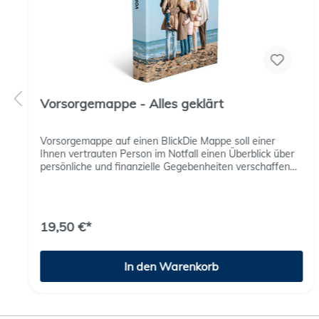
Vorsorgemappe - Alles geklärt
Vorsorgemappe auf einen BlickDie Mappe soll einer
Ihnen vertrauten Person im Notfall einen Überblick über
persönliche und finanzielle Gegebenheiten verschaffen
und ihnen Sicherheit geben.Mit wichtigen Dokumenten
und Vorlagen, übersichtlich rubriziert und
erweiterbar:Persönliches Finanzen Patientenverfügung
Betreuungsverfügung
19,50 €*
VorsorgevollmachtOrganspendeausweisChecklistenTesta
mentTodesfall
In den Warenkorb