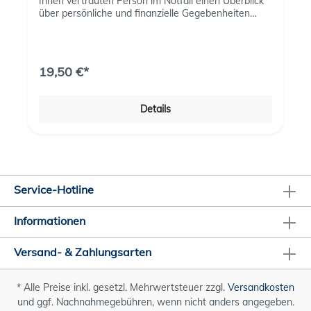
Ihnen vertrauten Person im Notfall einen Überblick
über persönliche und finanzielle Gegebenheiten
verschaffen und ihnen Sicherheit geben.Mit
wichtigen Dokumenten und Vorlagen, übersichtlich
rubriziert und erweiterbar:Persönliches Finanzen
Patientenverfügung Betreuungsverfügung
19,50 €*
VorsorgevollmachtOrganspendeausweisChecklisten
TestamentTodesfall
Details
Service-Hotline
Informationen
Versand- & Zahlungsarten
* Alle Preise inkl. gesetzl. Mehrwertsteuer zzgl.
Versandkosten
und ggf. Nachnahmegebühren, wenn nicht anders angegeben.