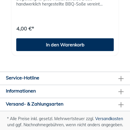
handwerklich hergestellte BBQ-Soße vereint
rauchige Würze mit feiner Süße aus 10 %
Magdeburger Honig. Ideal zu Fleisch, Wurst und
allem, was vom Grill kommt. Besonderheiten:
Geschmack: rauchig-süß Inhalt: 320 ml Mit: 10 %
4,00 €*
Magdeburger Honig Perfekt für: Grillpartys,
Marinaden und als Dip.
In den Warenkorb
Service-Hotline
Informationen
Versand- & Zahlungsarten
* Alle Preise inkl. gesetzl. Mehrwertsteuer zzgl.
Versandkosten
und ggf. Nachnahmegebühren, wenn nicht anders angegeben.